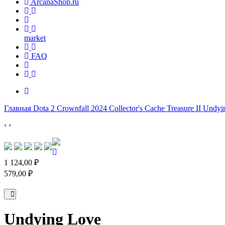
ArcanaShop.ru
market
FAQ
Главная
Dota 2
Crownfall 2024
Collector's Cache
Treasure II
Undyi
‹
›
1 124,00 ₽
579,00 ₽
Undying Love