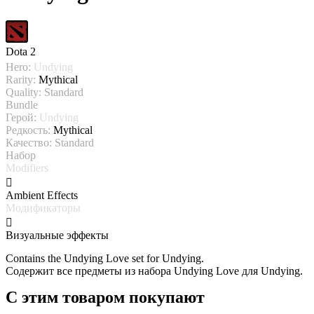
Dota 2
Hero:
Undying
Rarity:
Mythical
Quality:
Standard
Bundle
Герой:
Undying
Редкость:
Mythical
Качество:
Standard
Набор
Modifiers
Ambient Effects
Модификаторы
Визуальные эффекты
Contains the Undying Love set for Undying.
Содержит все предметы из набора Undying Love для Undying.
С этим товаром покупают