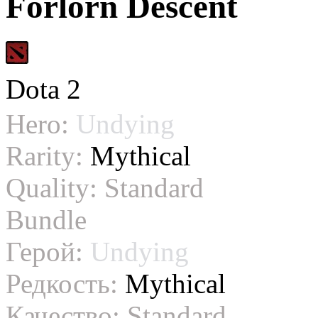
Forlorn Descent
Dota 2
Hero:
Undying
Rarity:
Mythical
Quality:
Standard
Bundle
Герой:
Undying
Редкость:
Mythical
Качество:
Standard