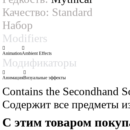
Качество:
Standard
Набор
Modifiers
Animation
Ambient Effects
Модификаторы
Анимация
Визуальные эффекты
Contains the Secondhand So
Содержит все предметы из
С этим товаром поку