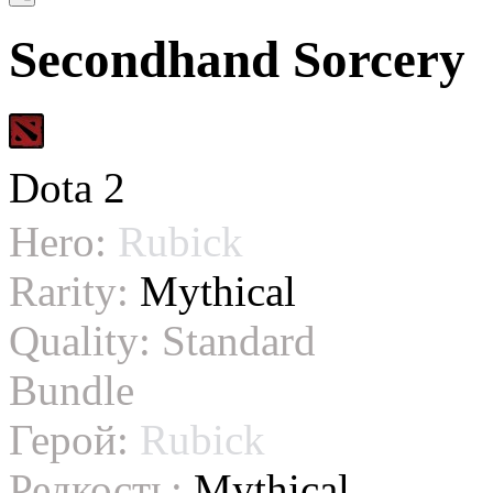
Secondhand Sorcery
Dota 2
Hero:
Rubick
Rarity:
Mythical
Quality:
Standard
Bundle
Герой:
Rubick
Редкость:
Mythical