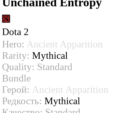
Unchained Entropy
Dota 2
Hero:
Ancient Apparition
Rarity:
Mythical
Quality:
Standard
Bundle
Герой:
Ancient Apparition
Редкость:
Mythical
Качество:
Standard