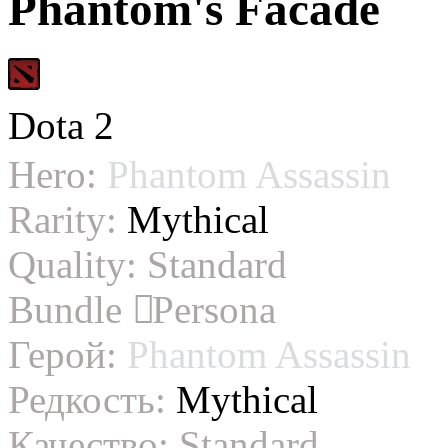
Phantom's Facade
Dota 2
Hero:
Phantom Assassin
Rarity:
Mythical
Quality:
Standard
Bundle
Persona
Герой:
Phantom Assassin
Редкость:
Mythical
Качество:
Standard