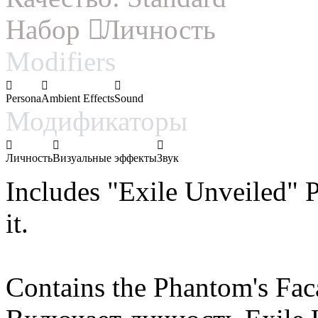
Набор
Личность
Modifiers
Persona
Ambient Effects
Sound
Модификаторы
Личность
Визуальные эффекты
Звук
Includes "Exile Unveiled" 
it.
Contains the Phantom's Fac