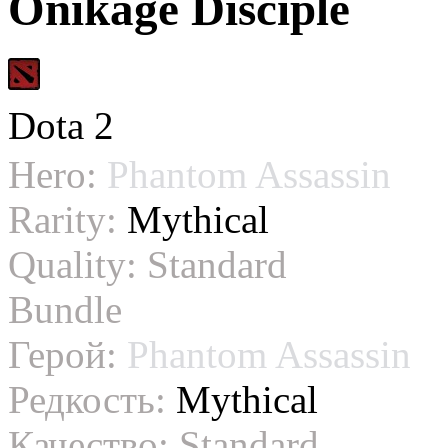
Onikage Disciple
Dota 2
Hero:
Phantom Assassin
Rarity:
Mythical
Quality:
Standard
Bundle
Герой:
Phantom Assassin
Редкость:
Mythical
Качество:
Standard