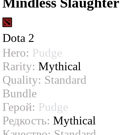
Mindless Slaughter
Dota 2
Hero:
Pudge
Rarity:
Mythical
Quality:
Standard
Bundle
Герой:
Pudge
Редкость:
Mythical
Качество:
Standard