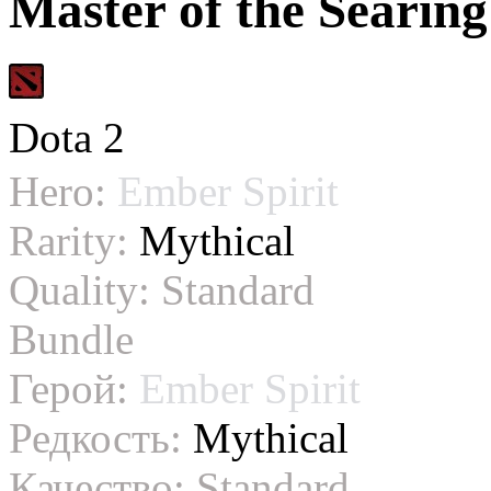
Master of the Searing
Dota 2
Hero:
Ember Spirit
Rarity:
Mythical
Quality:
Standard
Bundle
Герой:
Ember Spirit
Редкость:
Mythical
Качество:
Standard