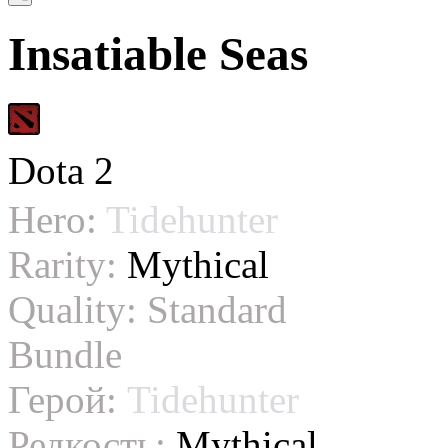
Insatiable Seas
Dota 2
Hero:
Tidehunter
Rarity:
Mythical
Quality:
Standard
Bundle
Герой:
Tidehunter
Редкость:
Mythical