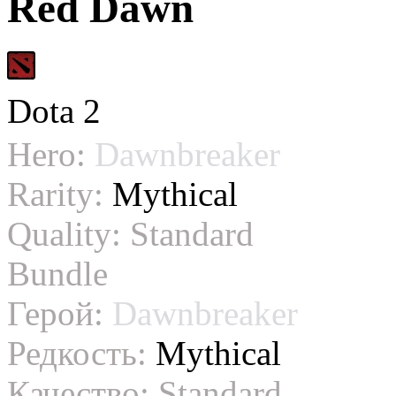
Red Dawn
Dota 2
Hero:
Dawnbreaker
Rarity:
Mythical
Quality:
Standard
Bundle
Герой:
Dawnbreaker
Редкость:
Mythical
Качество:
Standard